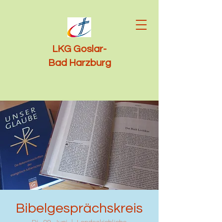
LKG Goslar-
Bad Harzburg
Bibelgesprächskreis