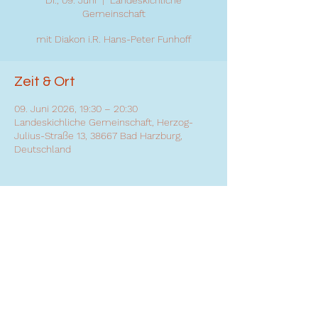
Di., 09. Juni
  |  
Landeskichliche
Gemeinschaft
mit Diakon i.R. Hans-Peter Funhoff
Zeit & Ort
09. Juni 2026, 19:30 – 20:30
Landeskichliche Gemeinschaft, Herzog-
Julius-Straße 13, 38667 Bad Harzburg,
Deutschland
Diese Veranstaltung teilen