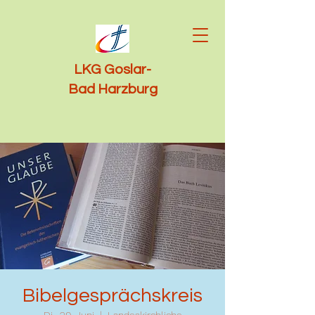
LKG Goslar-
Bad Harzburg
Bibelgesprächskreis