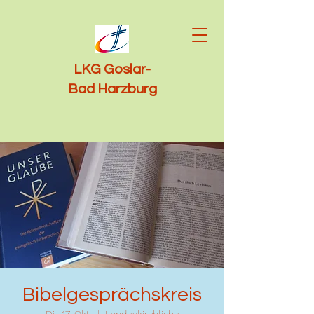
LKG Goslar-
Bad Harzburg
Bibelgesprächskreis