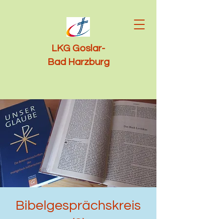
LKG Goslar-
Bad Harzburg
Bibelgesprächskreis