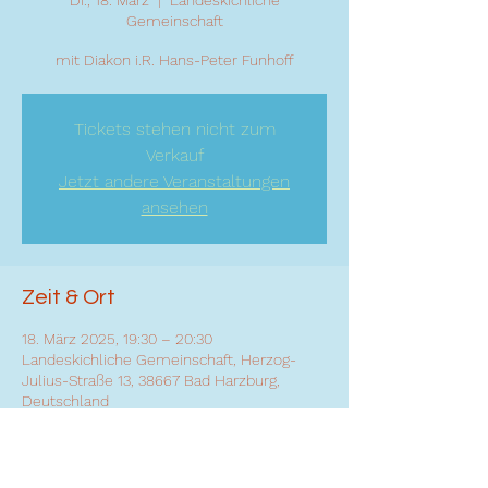
Di., 18. März
  |  
Landeskichliche
Gemeinschaft
mit Diakon i.R. Hans-Peter Funhoff
Tickets stehen nicht zum
Verkauf
Jetzt andere Veranstaltungen
ansehen
Zeit & Ort
18. März 2025, 19:30 – 20:30
Landeskichliche Gemeinschaft, Herzog-
Julius-Straße 13, 38667 Bad Harzburg,
Deutschland