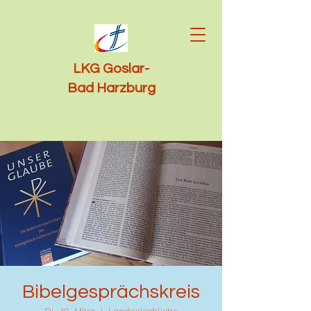
LKG Goslar-
Bad Harzburg
Bibelgesprächskreis