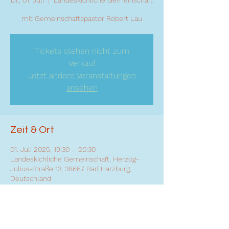
Di., 01. Juli
  |  
Landeskichliche Gemeinschaft
mit Gemeinschaftspastor Robert Lau
Tickets stehen nicht zum
Verkauf
Jetzt andere Veranstaltungen
ansehen
Zeit & Ort
01. Juli 2025, 19:30 – 20:30
Landeskichliche Gemeinschaft, Herzog-
Julius-Straße 13, 38667 Bad Harzburg,
Deutschland