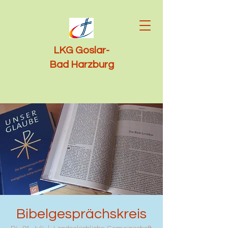
LKG Goslar-
Bad Harzburg
Bibelgesprächskreis