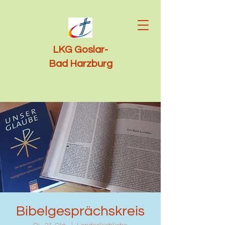
LKG Goslar-
Bad Harzburg
Bibelgesprächskreis