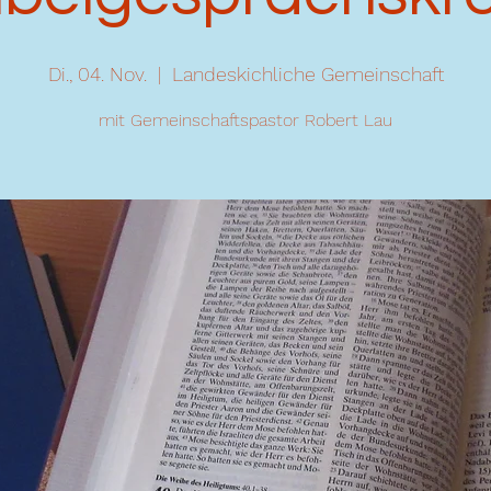
Di., 04. Nov.
  |  
Landeskichliche Gemeinschaft
mit Gemeinschaftspastor Robert Lau