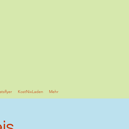
tsflyer
KostNixLaden
Mehr
is