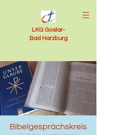
LKG Goslar-
Bad Harzburg
Bibelgesprächskreis