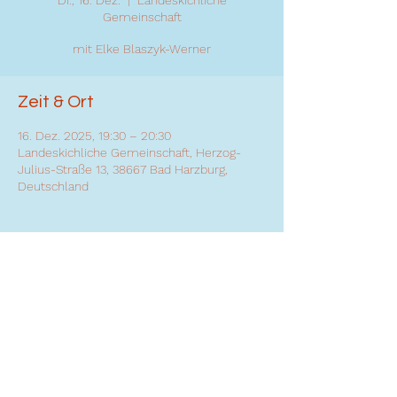
Di., 16. Dez.
  |  
Landeskichliche
Gemeinschaft
mit Elke Blaszyk-Werner
Zeit & Ort
16. Dez. 2025, 19:30 – 20:30
Landeskichliche Gemeinschaft, Herzog-
Julius-Straße 13, 38667 Bad Harzburg,
Deutschland
Diese Veranstaltung teilen