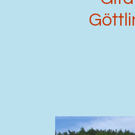
Göttl