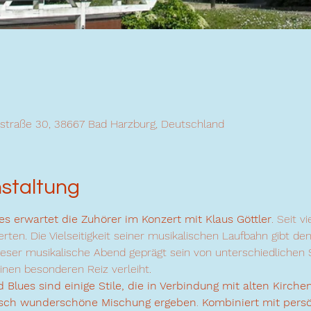
straße 30, 38667 Bad Harzburg, Deutschland
nstaltung
iges erwartet die Zuhörer im Konzert mit Klaus Göttler
. Seit v
ten. Die Vielseitigkeit seiner musikalischen Laufbahn gibt de
eser musikalische Abend geprägt sein von unterschiedlichen S
einen besonderen Reiz verleiht.
 Blues sind einige Stile, die in Verbindung mit alten Kirche
lisch wunderschöne Mischung ergeben
. 
Kombiniert mit pers