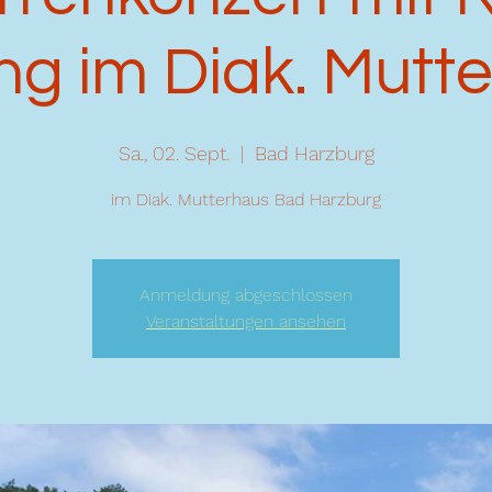
ing im Diak. Mutt
Sa., 02. Sept.
  |  
Bad Harzburg
im Diak. Mutterhaus Bad Harzburg
Anmeldung abgeschlossen
Veranstaltungen ansehen