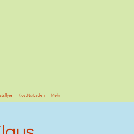
tsflyer
KostNixLaden
Mehr
Klaus